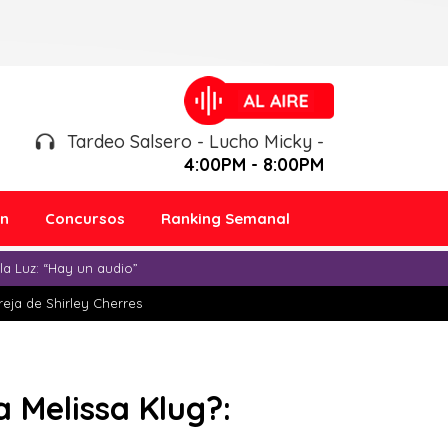
Tardeo Salsero - Lucho Micky -
4:00PM - 8:00PM
ón
Concursos
Ranking Semanal
a Luz: “Hay un audio”
eja de Shirley Cherres
 Melissa Klug?: