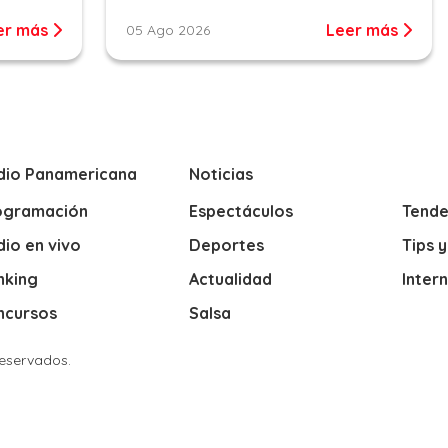
er más
Leer más
05 Ago 2026
dio Panamericana
Noticias
ogramación
Espectáculos
Tende
io en vivo
Deportes
Tips 
nking
Actualidad
Inter
ncursos
Salsa
Reservados.