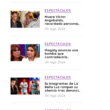
ESPECTÁCULOS
Muere Víctor
Angobaldo,
recordado personaje
de la farándula y
05 Ago 2026
expareja de Shirley
Cherres
ESPECTÁCULOS
Magaly anuncia una
bomba que
contradeciría
comunicado de La
05 Ago 2026
Bella Luz: “Hay un
audio”
ESPECTÁCULOS
Ex integrantes de La
Bella Luz rompen su
silencio tras denuncia
de Naldy: “Todo el
05 Ago 2026
mundo lo sabía”