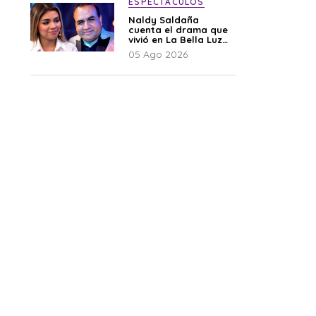
ESPECTÁCULOS
Naldy Saldaña
cuenta el drama que
vivió en La Bella Luz
tras denuncia al
05 Ago 2026
director musical: “No
me parece justo”