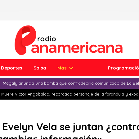
Deportes
Salsa
Más
Programaci
Magaly anuncia una bomba que contradeciría comunicado de La Bell
Muere Víctor Angobaldo, recordado personaje de la farándula y expar
Evelyn Vela se juntan ¿contra