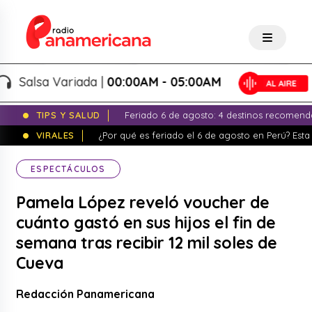
Salsa Variada |
00:00AM - 05:00AM
TIPS Y SALUD
Feriado 6 de agosto: 4 destinos recomend
VIRALES
¿Por qué es feriado el 6 de agosto en Perú? Esta 
ESPECTÁCULOS
Pamela López reveló voucher de
cuánto gastó en sus hijos el fin de
semana tras recibir 12 mil soles de
Cueva
Redacción Panamericana