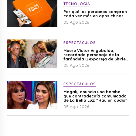
TECNOLOGÍA
Por qué los peruanos compran
cada vez más en apps chinas
05 Ago 2026
ESPECTÁCULOS
Muere Víctor Angobaldo,
recordado personaje de la
farándula y expareja de Shirley
Cherres
05 Ago 2026
ESPECTÁCULOS
Magaly anuncia una bomba
que contradeciría comunicado
de La Bella Luz: “Hay un audio”
05 Ago 2026