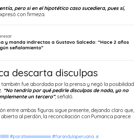
ía, pero si en el hipotético caso sucediera, pues sí,
expresó con firmeza.
eresar
a y manda indirectas a Gustavo Salcedo: “Hace 2 años
ngún señalamiento”
a descarta disculpas
 también fue abordada por la prensa y negó la posibilidad
z.
“No tendría por qué pedirle disculpas de nada, yo no
simplemente un tercero”
, señaló.
ión entre ambas figuras sigue presente, dejando claro que,
bierta al perdón, la reconciliación con Pumarica parece
llllllll
#paratiiiiiiiiiiiiiiiiiiiiiiiiiiii
#farandulaperuana
♬