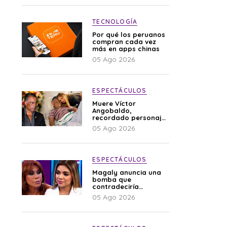
TECNOLOGÍA
Por qué los peruanos
compran cada vez
más en apps chinas
05 Ago 2026
ESPECTÁCULOS
Muere Víctor
Angobaldo,
recordado personaje
de la farándula y
05 Ago 2026
expareja de Shirley
Cherres
ESPECTÁCULOS
Magaly anuncia una
bomba que
contradeciría
comunicado de La
05 Ago 2026
Bella Luz: “Hay un
audio”