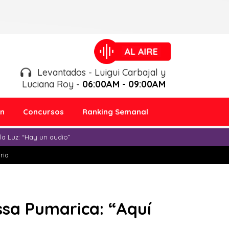
Levantados - Luigui Carbajal y
Luciana Roy -
06:00AM - 09:00AM
ón
Concursos
Ranking Semanal
a Luz: “Hay un audio”
ria
sa Pumarica: “Aquí