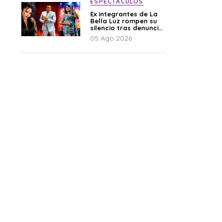
ESPECTÁCULOS
Ex integrantes de La
Bella Luz rompen su
silencio tras denuncia
de Naldy: “Todo el
05 Ago 2026
mundo lo sabía”