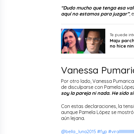
“Dudo mucho que tenga esa valent
aquí no estamos para juzgar”
, 
Te puede int
Maju parch
no hice ni
Vanessa Pumaric
Por otro lado, Vanessa Pumarica
de disculparse con Pamela Lópe
soy la pareja ni nada. He sido 
Con estas declaraciones, la tens
aunque Pamela López se mostró a
aún lejana.
@bella_luna2015
#fyp
#virallllllllllllllllll