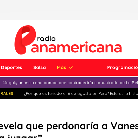
Deportes
Salsa
Más
Programaci
Magaly anuncia una bomba que contradeciría comunicado de La Bell
IRALES
¿Por qué es feriado el 6 de agosto en Perú? Esta es la histo
evela que perdonaría a Vanes