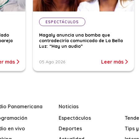
ESPECTÁCULOS
dado
Magaly anuncia una bomba que
pareja
contradeciría comunicado de La Bella
Luz: “Hay un audio”
er más
Leer más
05 Ago 2026
dio Panamericana
Noticias
ogramación
Espectáculos
Tende
io en vivo
Deportes
Tips 
nking
Actualidad
Inter