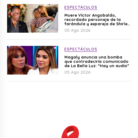
ESPECTÁCULOS
Muere Víctor Angobaldo,
recordado personaje de la
farándula y expareja de Shirley
Cherres
05 Ago 2026
ESPECTÁCULOS
Magaly anuncia una bomba
que contradeciría comunicado
de La Bella Luz: “Hay un audio”
05 Ago 2026