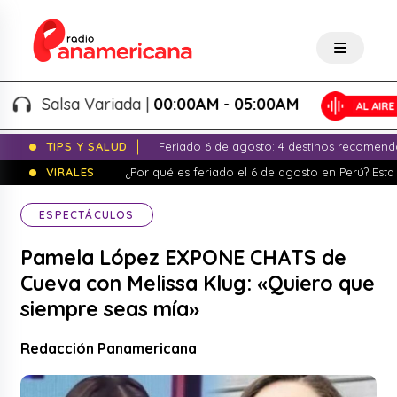
Salsa Variada |
00:00AM - 05:00AM
TIPS Y SALUD
Feriado 6 de agosto: 4 destinos recomend
VIRALES
¿Por qué es feriado el 6 de agosto en Perú? Esta 
ESPECTÁCULOS
Pamela López EXPONE CHATS de
Cueva con Melissa Klug: «Quiero que
siempre seas mía»
Redacción Panamericana