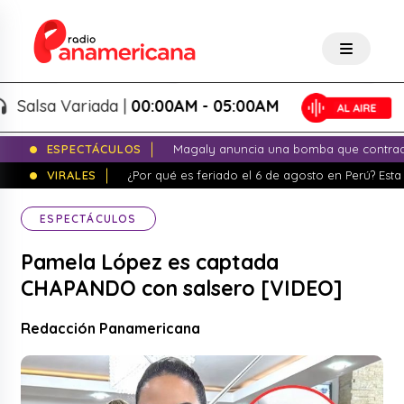
lsa Variada |
00:00AM - 05:00AM
ESPECTÁCULOS
Magaly anuncia una bomba que contrade
VIRALES
¿Por qué es feriado el 6 de agosto en Perú? Esta 
ESPECTÁCULOS
Pamela López es captada
CHAPANDO con salsero [VIDEO]
Redacción Panamericana