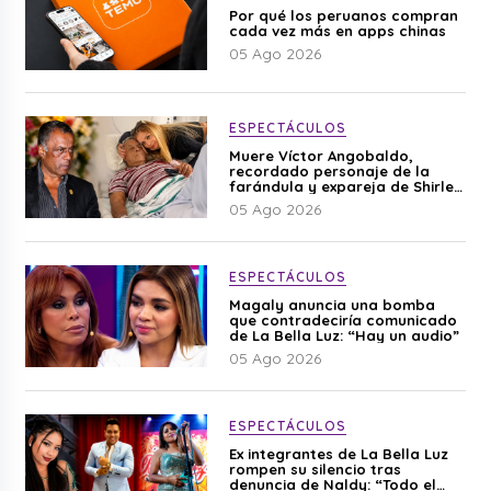
Por qué los peruanos compran
cada vez más en apps chinas
05 Ago 2026
ESPECTÁCULOS
Muere Víctor Angobaldo,
recordado personaje de la
farándula y expareja de Shirley
Cherres
05 Ago 2026
ESPECTÁCULOS
Magaly anuncia una bomba
que contradeciría comunicado
de La Bella Luz: “Hay un audio”
05 Ago 2026
ESPECTÁCULOS
Ex integrantes de La Bella Luz
rompen su silencio tras
denuncia de Naldy: “Todo el