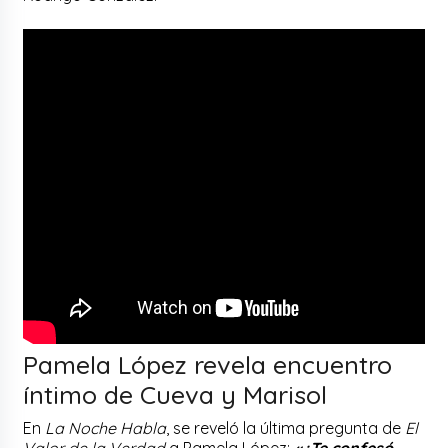
Pamela López revela encuentro
íntimo de Cueva y Marisol
En
La Noche Habla
, se reveló la última pregunta de
El
Valor de la Verdad
a Pamela López:
«¿Te confesó