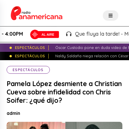
0PM
Que fluya la tarde! - Martin 
ESPECTÁCULOS
Óscar Custodio pone en duda video de N
ESPECTÁCULOS
Naldy Saldaña niega relación con César
ESPECTÁCULOS
Pamela López desmiente a Christian
Cueva sobre infidelidad con Chris
Soifer: ¿qué dijo?
admin