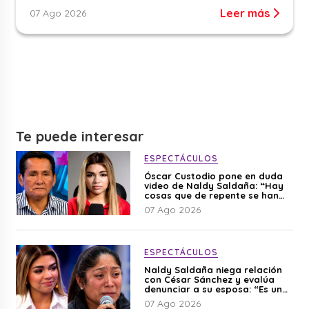
Leer más
07 Ago 2026
Te puede interesar
ESPECTÁCULOS
Óscar Custodio pone en duda
video de Naldy Saldaña: “Hay
cosas que de repente se han
editado”
07 Ago 2026
ESPECTÁCULOS
Naldy Saldaña niega relación
con César Sánchez y evalúa
denunciar a su esposa: “Es una
difamación”
07 Ago 2026