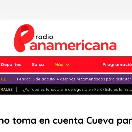
Deportes
Salsa
Más
Programaci
LUD
Feriado 6 de agosto: 4 destinos recomendados para disfrutar
IRALES
¿Por qué es feriado el 6 de agosto en Perú? Esta es la histo
no toma en cuenta Cueva par