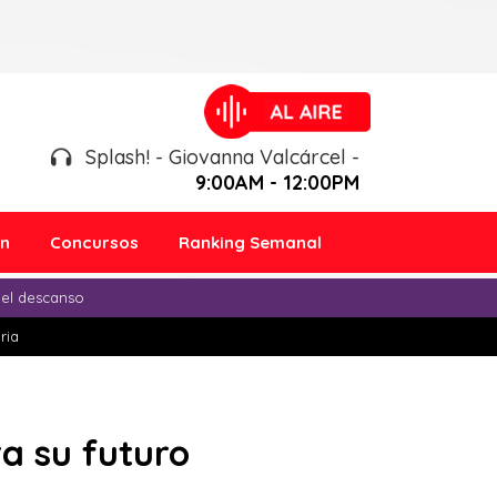
Splash! - Giovanna Valcárcel -
9:00AM - 12:00PM
ón
Concursos
Ranking Semanal
 el descanso
ria
a su futuro