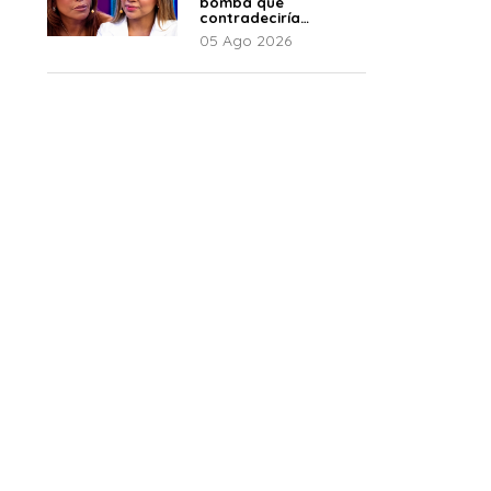
bomba que
contradeciría
comunicado de La
05 Ago 2026
Bella Luz: “Hay un
audio”