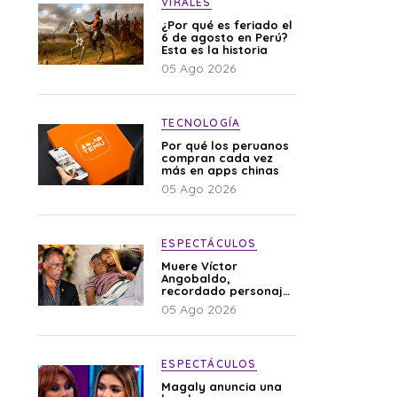
VIRALES
¿Por qué es feriado el
6 de agosto en Perú?
Esta es la historia
05 Ago 2026
TECNOLOGÍA
Por qué los peruanos
compran cada vez
más en apps chinas
05 Ago 2026
ESPECTÁCULOS
Muere Víctor
Angobaldo,
recordado personaje
de la farándula y
05 Ago 2026
expareja de Shirley
Cherres
ESPECTÁCULOS
Magaly anuncia una