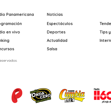
dio Panamericana
Noticias
ogramación
Espectáculos
Tende
io en vivo
Deportes
Tips 
nking
Actualidad
Inter
ncursos
Salsa
Reservados.