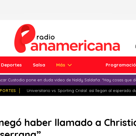
Deportes
Salsa
Más
Programaci
car Custodio pone en duda video de Naldy Saldaña: “Hay cosas que d
PORTES
Universitario vs. Sporting Cristal: así llegan al esperado 
egó haber llamado a Christia
 serrana”