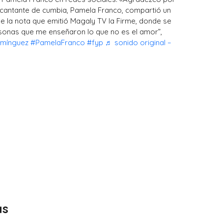
cantante de cumbia, Pamela Franco, compartió un
e la nota que emitió Magaly TV la Firme, donde se
sonas que me enseñaron lo que no es el amor”,
omínguez
#PamelaFranco
#fyp
♬ sonido original –
as