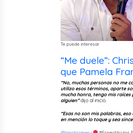
Te puede interesar
“Me duele”: Chr
que Pamela Fran
“No, muchas personas no me co
utilizo esos términos, aparte s
mucha honra, tengo mis raíces 
alguien”
dijo al inicio.
“Esas no son mis palabras, eso 
en mención lo toque y sea sinc
@lanoticiaperu
#Espectáculos |