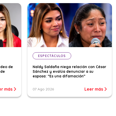
ESPECTÁCULOS
ideo de
Naldy Saldaña niega relación con César
 de
Sánchez y evalúa denunciar a su
esposa: “Es una difamación”
er más
Leer más
07 Ago 2026