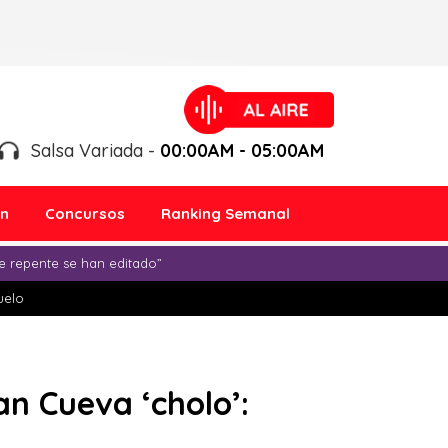
Salsa Variada -
00:00AM - 05:00AM
ón
Concursos
Ranking Semanal
e repente se han editado”
duelo
n Cueva ‘cholo’: