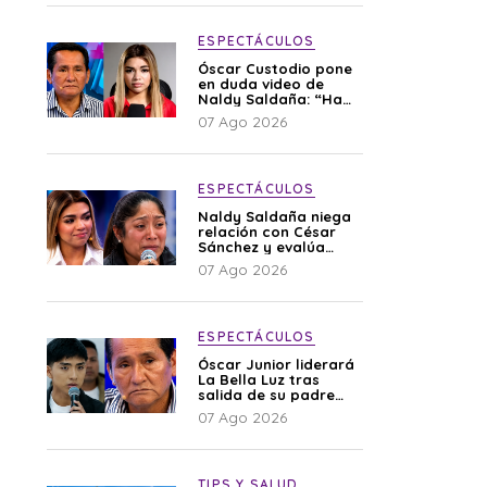
ESPECTÁCULOS
Óscar Custodio pone
en duda video de
Naldy Saldaña: “Hay
cosas que de repente
07 Ago 2026
se han editado”
ESPECTÁCULOS
Naldy Saldaña niega
relación con César
Sánchez y evalúa
denunciar a su
07 Ago 2026
esposa: “Es una
difamación”
ESPECTÁCULOS
Óscar Junior liderará
La Bella Luz tras
salida de su padre
por polémica con
07 Ago 2026
Naldy Saldaña
TIPS Y SALUD