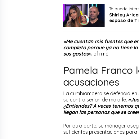
Te puede inter
Shirley Aric
esposo de T
«Me cuentan mis fuentes que en 
completo porque ya no tiene la
sus gastos»
, afirmó.
Pamela Franco la
acusaciones
La cumbiambera se defendió en s
su contra serían de mala fe.
«Jud
¿Entiendes? A veces tenemos qu
llegan las personas que se cree
Por otra parte, su mánager aseg
suficientes presentaciones para 