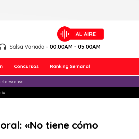
Salsa Variada -
00:00AM - 05:00AM
ón
Concursos
Ranking Semanal
 el descanso
ria
boral: «No tiene cómo