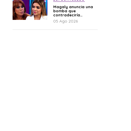
Magaly anuncia una
bomba que
contradeciría
comunicado de La
05 Ago 2026
Bella Luz: “Hay un
audio”