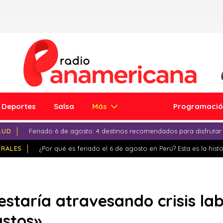
Deportes
Salsa
Más
Programaci
LUD
Feriado 6 de agosto: 4 destinos recomendados para disfrutar
IRALES
¿Por qué es feriado el 6 de agosto en Perú? Esta es la histo
staría atravesando crisis la
astos»