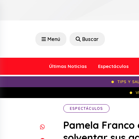
Menú
Buscar
Últimas Noticias
Espectáculos
TIPS Y SA
V
ESPECTÁCULOS
Pamela Franco e
solventar sus g