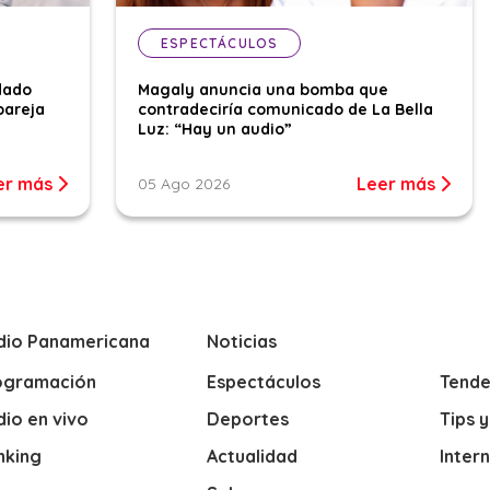
ESPECTÁCULOS
dado
Magaly anuncia una bomba que
pareja
contradeciría comunicado de La Bella
Luz: “Hay un audio”
er más
Leer más
05 Ago 2026
dio Panamericana
Noticias
ogramación
Espectáculos
Tende
io en vivo
Deportes
Tips 
nking
Actualidad
Inter