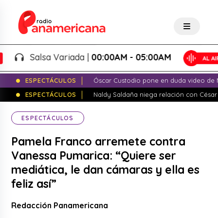
Salsa Variada |
00:00AM - 05:00AM
ESPECTÁCULOS
Óscar Custodio pone en duda video de N
ESPECTÁCULOS
Naldy Saldaña niega relación con César
ESPECTÁCULOS
Pamela Franco arremete contra
Vanessa Pumarica: “Quiere ser
mediática, le dan cámaras y ella es
feliz así”
Redacción Panamericana