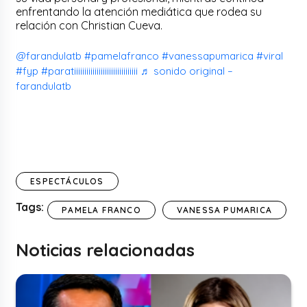
enfrentando la atención mediática que rodea su
relación con Christian Cueva.
@farandulatb
#pamelafranco
#vanessapumarica
#viral
#fyp
#paratiiiiiiiiiiiiiiiiiiiiiiiiiiiiiii
♬ sonido original –
farandulatb
ESPECTÁCULOS
Tags:
PAMELA FRANCO
VANESSA PUMARICA
Noticias relacionadas