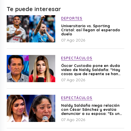
Te puede interesar
DEPORTES
Universitario vs. Sporting
Cristal: así llegan al esperado
duelo
07 Ago 2026
ESPECTÁCULOS
Óscar Custodio pone en duda
video de Naldy Saldaña: “Hay
cosas que de repente se han
editado”
07 Ago 2026
ESPECTÁCULOS
Naldy Saldaña niega relación
con César Sánchez y evalúa
denunciar a su esposa: “Es una
difamación”
07 Ago 2026