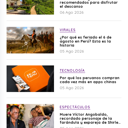
recomendados para disfrutar
el descanso
06 Ago 2026
VIRALES
¿Por qué es feriado el 6 de
agosto en Perú? Esta es la
historia
05 Ago 2026
TECNOLOGÍA
Por qué los peruanos compran
cada vez más en apps chinas
05 Ago 2026
ESPECTÁCULOS
Muere Víctor Angobaldo,
recordado personaje de la
farándula y expareja de Shirley
Cherres