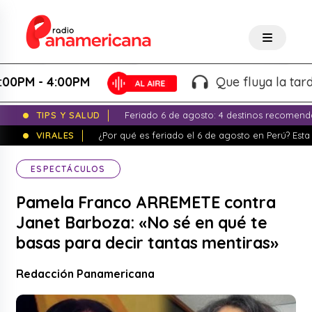
 - 4:00PM
Que fluya la tarde! - M
TIPS Y SALUD
Feriado 6 de agosto: 4 destinos recomend
VIRALES
¿Por qué es feriado el 6 de agosto en Perú? Esta 
ESPECTÁCULOS
Pamela Franco ARREMETE contra
Janet Barboza: «No sé en qué te
basas para decir tantas mentiras»
Redacción Panamericana