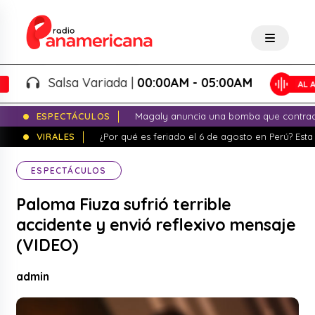
Salsa Variada |
00:00AM - 05:00AM
ESPECTÁCULOS
Magaly anuncia una bomba que contrade
VIRALES
¿Por qué es feriado el 6 de agosto en Perú? Esta 
ESPECTÁCULOS
Paloma Fiuza sufrió terrible
accidente y envió reflexivo mensaje
(VIDEO)
admin