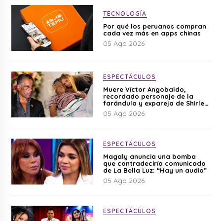
TECNOLOGÍA
Por qué los peruanos compran
cada vez más en apps chinas
05 Ago 2026
ESPECTÁCULOS
Muere Víctor Angobaldo,
recordado personaje de la
farándula y expareja de Shirley
Cherres
05 Ago 2026
ESPECTÁCULOS
Magaly anuncia una bomba
que contradeciría comunicado
de La Bella Luz: “Hay un audio”
05 Ago 2026
ESPECTÁCULOS