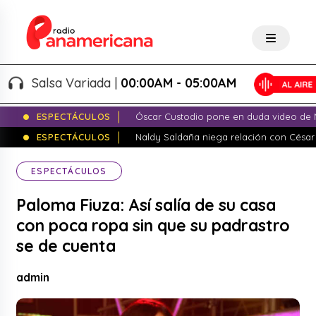
Salsa Variada |
00:00AM - 05:00AM
ESPECTÁCULOS
Óscar Custodio pone en duda video de N
ESPECTÁCULOS
Naldy Saldaña niega relación con César
ESPECTÁCULOS
Paloma Fiuza: Así salía de su casa
con poca ropa sin que su padrastro
se de cuenta
admin