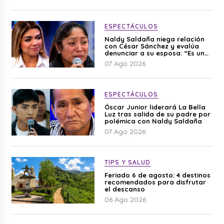
ESPECTÁCULOS
Naldy Saldaña niega relación
con César Sánchez y evalúa
denunciar a su esposa: “Es una
difamación”
07 Ago 2026
ESPECTÁCULOS
Óscar Junior liderará La Bella
Luz tras salida de su padre por
polémica con Naldy Saldaña
07 Ago 2026
TIPS Y SALUD
Feriado 6 de agosto: 4 destinos
recomendados para disfrutar
el descanso
06 Ago 2026