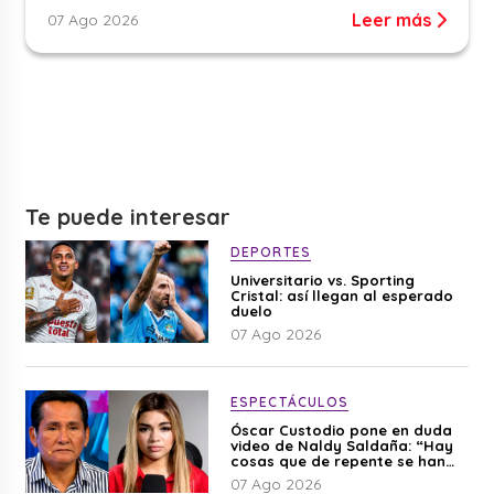
Leer más
07 Ago 2026
Te puede interesar
DEPORTES
Universitario vs. Sporting
Cristal: así llegan al esperado
duelo
07 Ago 2026
ESPECTÁCULOS
Óscar Custodio pone en duda
video de Naldy Saldaña: “Hay
cosas que de repente se han
editado”
07 Ago 2026