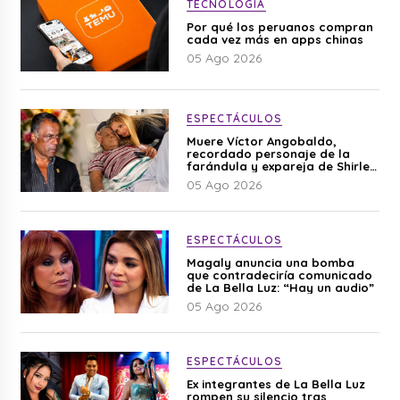
TECNOLOGÍA
Por qué los peruanos compran
cada vez más en apps chinas
05 Ago 2026
ESPECTÁCULOS
Muere Víctor Angobaldo,
recordado personaje de la
farándula y expareja de Shirley
Cherres
05 Ago 2026
ESPECTÁCULOS
Magaly anuncia una bomba
que contradeciría comunicado
de La Bella Luz: “Hay un audio”
05 Ago 2026
ESPECTÁCULOS
Ex integrantes de La Bella Luz
rompen su silencio tras