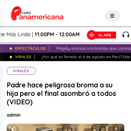
s Linda |
11:00PM - 12:00AM
La 
ESPECTÁCULOS
Magaly anuncia una bomba que contrade
VIRALES
¿Por qué es feriado el 6 de agosto en Perú? Esta 
VIRALES
Padre hace peligrosa broma a su
hija pero el final asombró a todos
(VIDEO)
admin