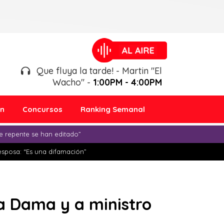
Que fluya la tarde! - Martin "El
Wacho" -
1:00PM - 4:00PM
ón
Concursos
Ranking Semanal
e repente se han editado”
esposa: “Es una difamación”
a Dama y a ministro