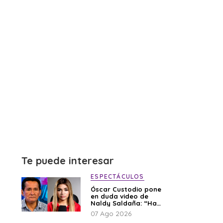
Te puede interesar
ESPECTÁCULOS
Óscar Custodio pone
en duda video de
Naldy Saldaña: “Hay
cosas que de repente
07 Ago 2026
se han editado”