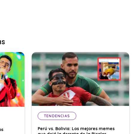
as
TENDENCIAS
Perú vs. Bolivia: Los mejores memes
os