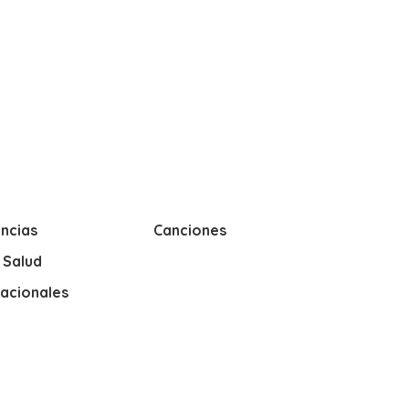
ncias
Canciones
y Salud
nacionales