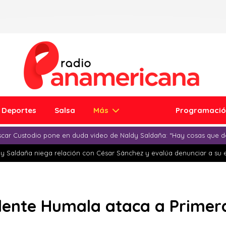
Deportes
Salsa
Más
Programaci
car Custodio pone en duda video de Naldy Saldaña: “Hay cosas que d
y Saldaña niega relación con César Sánchez y evalúa denunciar a su 
idente Humala ataca a Primer