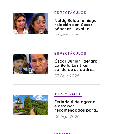
ESPECTÁCULOS
Naldy Saldaña niega
relación con César
Sánchez y evalúa
denunciar a su
07 Ago 2026
esposa: “Es una
difamación”
ESPECTÁCULOS
Óscar Junior liderará
La Bella Luz tras
salida de su padre
por polémica con
07 Ago 2026
Naldy Saldaña
TIPS Y SALUD
Feriado 6 de agosto:
4 destinos
recomendados para
disfrutar el descanso
06 Ago 2026