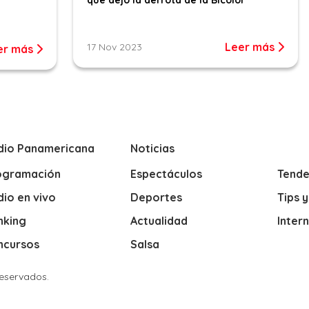
que dejó la derrota de la Bicolor
Leer más
17 Nov 2023
er más
dio Panamericana
Noticias
ogramación
Espectáculos
Tende
io en vivo
Deportes
Tips 
nking
Actualidad
Inter
ncursos
Salsa
Reservados.