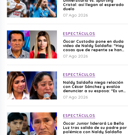
Universitario vs. Sporting
Cristal: así llegan al esperado
duelo
07 Ago 2026
ESPECTÁCULOS
Óscar Custodio pone en duda
video de Naldy Saldaña: “Hay
cosas que de repente se han
editado”
07 Ago 2026
ESPECTÁCULOS
Naldy Saldaña niega relación
con César Sánchez y evalúa
denunciar a su esposa: “Es una
difamación”
07 Ago 2026
ESPECTÁCULOS
Óscar Junior liderará La Bella
Luz tras salida de su padre por
polémica con Naldy Saldaña