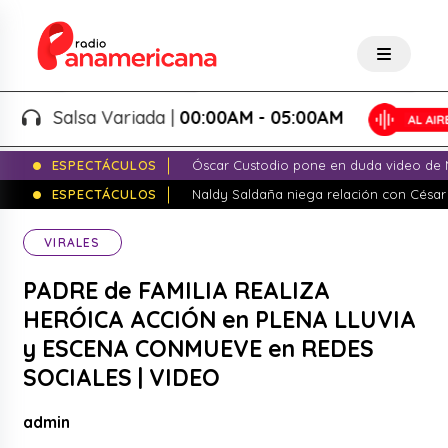
Salsa Variada |
00:00AM - 05:00AM
ESPECTÁCULOS
Óscar Custodio pone en duda video de N
ESPECTÁCULOS
Naldy Saldaña niega relación con César
VIRALES
PADRE de FAMILIA REALIZA
HERÓICA ACCIÓN en PLENA LLUVIA
y ESCENA CONMUEVE en REDES
SOCIALES | VIDEO
admin