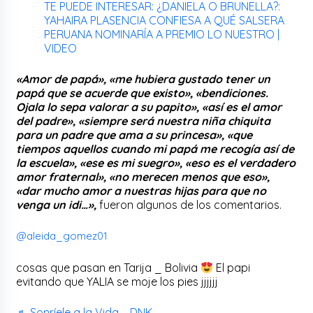
TE PUEDE INTERESAR: ¿DANIELA O BRUNELLA?:
YAHAIRA PLASENCIA CONFIESA A QUÉ SALSERA
PERUANA NOMINARÍA A PREMIO LO NUESTRO |
VIDEO
«Amor de papá», «me hubiera gustado tener un
papá que se acuerde que existo», «bendiciones.
Ojala lo sepa valorar a su papito», «así es el amor
del padre», «siempre será nuestra niña chiquita
para un padre que ama a su princesa», «que
tiempos aquellos cuando mi papá me recogía así de
la escuela», «ese es mi suegro», «eso es el verdadero
amor fraternal», «no merecen menos que eso»,
«dar mucho amor a nuestras hijas para que no
venga un idi…»,
fueron algunos de los comentarios.
@aleida_gomez01
cosas que pasan en Tarija _ Bolivia
El papi
evitando que YALIA se moje los pies jjjjjj
♬ Sonríele a la Vida – DNK