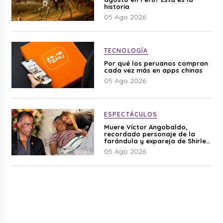
historia
05 Ago 2026
TECNOLOGÍA
Por qué los peruanos compran
cada vez más en apps chinas
05 Ago 2026
ESPECTÁCULOS
Muere Víctor Angobaldo,
recordado personaje de la
farándula y expareja de Shirley
Cherres
05 Ago 2026