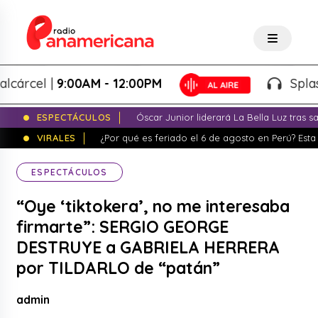
el |
9:00AM - 12:00PM
Splash! - G
ESPECTÁCULOS
Óscar Junior liderará La Bella Luz tras 
VIRALES
¿Por qué es feriado el 6 de agosto en Perú? Esta 
ESPECTÁCULOS
“Oye ‘tiktokera’, no me interesaba
firmarte”: SERGIO GEORGE
DESTRUYE a GABRIELA HERRERA
por TILDARLO de “patán”
admin