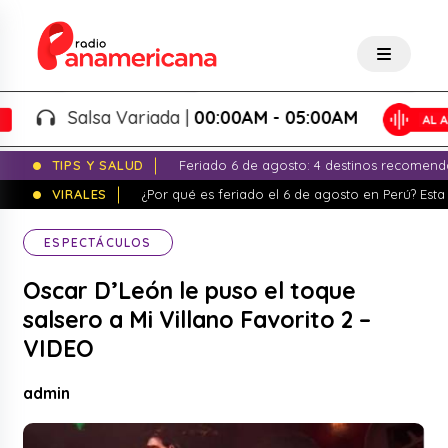
Salsa Variada |
00:00AM - 05:00AM
TIPS Y SALUD
Feriado 6 de agosto: 4 destinos recomend
VIRALES
¿Por qué es feriado el 6 de agosto en Perú? Esta 
ESPECTÁCULOS
Oscar D’León le puso el toque
salsero a Mi Villano Favorito 2 –
VIDEO
admin