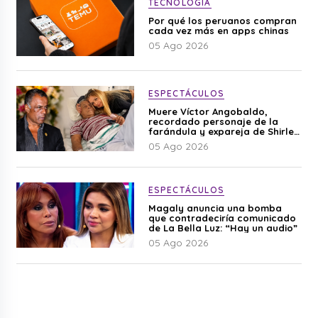
TECNOLOGÍA
Por qué los peruanos compran
cada vez más en apps chinas
05 Ago 2026
ESPECTÁCULOS
Muere Víctor Angobaldo,
recordado personaje de la
farándula y expareja de Shirley
Cherres
05 Ago 2026
ESPECTÁCULOS
Magaly anuncia una bomba
que contradeciría comunicado
de La Bella Luz: “Hay un audio”
05 Ago 2026