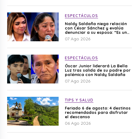
ESPECTÁCULOS
Naldy Saldaña niega relación
con César Sánchez y evalúa
denunciar a su esposa: “Es una
difamación”
07 Ago 2026
ESPECTÁCULOS
Óscar Junior liderará La Bella
Luz tras salida de su padre por
polémica con Naldy Saldaña
07 Ago 2026
TIPS Y SALUD
Feriado 6 de agosto: 4 destinos
recomendados para disfrutar
el descanso
06 Ago 2026