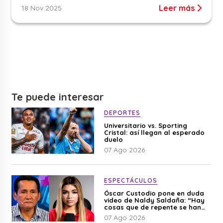
Leer más
18 Nov 2025
Te puede interesar
DEPORTES
Universitario vs. Sporting
Cristal: así llegan al esperado
duelo
07 Ago 2026
ESPECTÁCULOS
Óscar Custodio pone en duda
video de Naldy Saldaña: “Hay
cosas que de repente se han
editado”
07 Ago 2026