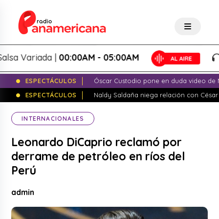
ariada |
00:00AM - 05:00AM
Sals
ESPECTÁCULOS
Óscar Custodio pone en duda video de N
ESPECTÁCULOS
Naldy Saldaña niega relación con César
INTERNACIONALES
Leonardo DiCaprio reclamó por
derrame de petróleo en ríos del
Perú
admin