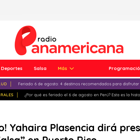
Deportes
Salsa
Más
Programaci
LUD
Feriado 6 de agosto: 4 destinos recomendados para disfrutar
IRALES
¿Por qué es feriado el 6 de agosto en Perú? Esta es la histo
o! Yahaira Plasencia dirá pres