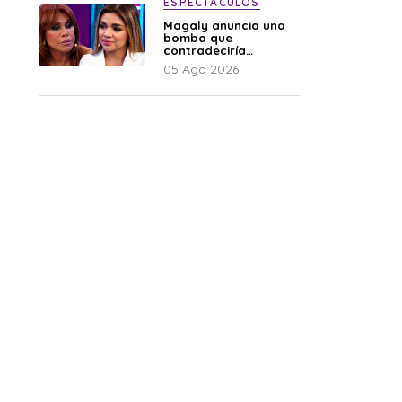
ESPECTÁCULOS
Magaly anuncia una
bomba que
contradeciría
comunicado de La
05 Ago 2026
Bella Luz: “Hay un
audio”