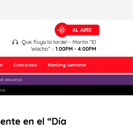
Que fluya la tarde! - Martin "El
Wacho" -
1:00PM - 4:00PM
ón
Concursos
Ranking Semanal
 el descanso
ria
ente en el “Día