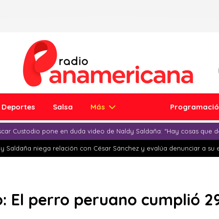
Deportes
Salsa
Más
Programaci
car Custodio pone en duda video de Naldy Saldaña: “Hay cosas que d
y Saldaña niega relación con César Sánchez y evalúa denunciar a su 
: El perro peruano cumplió 2