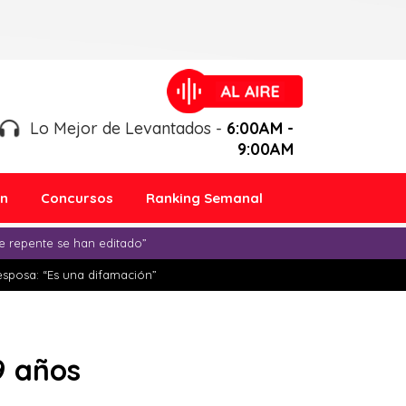
Lo Mejor de Levantados -
6:00AM -
9:00AM
ón
Concursos
Ranking Semanal
e repente se han editado”
esposa: “Es una difamación”
9 años