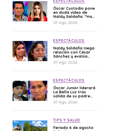
ESPECTÁCULOS
Óscar Custodio pone
en duda video de
Naldy Saldaña: “Hay
cosas que de repente
07 Ago 2026
se han editado”
ESPECTÁCULOS
Naldy Saldaña niega
relación con César
Sánchez y evalúa
denunciar a su
07 Ago 2026
esposa: “Es una
difamación”
ESPECTÁCULOS
Óscar Junior liderará
La Bella Luz tras
salida de su padre
por polémica con
07 Ago 2026
Naldy Saldaña
TIPS Y SALUD
Feriado 6 de agosto: