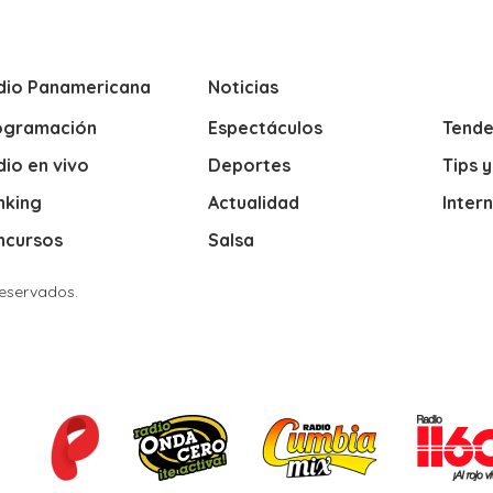
dio Panamericana
Noticias
ogramación
Espectáculos
Tende
io en vivo
Deportes
Tips 
nking
Actualidad
Inter
ncursos
Salsa
Reservados.