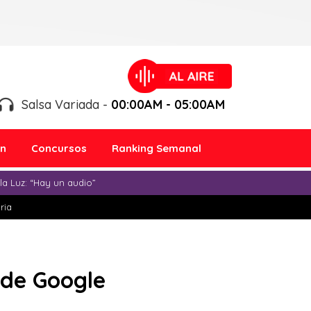
Salsa Variada -
00:00AM - 05:00AM
ón
Concursos
Ranking Semanal
a Luz: “Hay un audio”
ria
 de Google