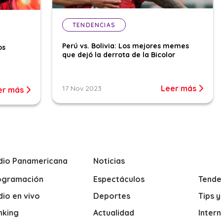
TENDENCIAS
Perú vs. Bolivia: Los mejores memes
os
que dejó la derrota de la Bicolor
Leer más
17 Nov 2023
er más
dio Panamericana
Noticias
ogramación
Espectáculos
Tende
io en vivo
Deportes
Tips 
nking
Actualidad
Inter