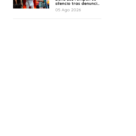
silencio tras denuncia
de Naldy: “Todo el
05 Ago 2026
mundo lo sabía”