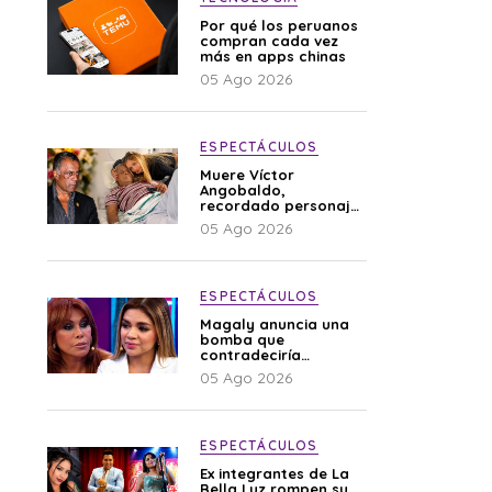
Por qué los peruanos
compran cada vez
más en apps chinas
05 Ago 2026
ESPECTÁCULOS
Muere Víctor
Angobaldo,
recordado personaje
de la farándula y
05 Ago 2026
expareja de Shirley
Cherres
ESPECTÁCULOS
Magaly anuncia una
bomba que
contradeciría
comunicado de La
05 Ago 2026
Bella Luz: “Hay un
audio”
ESPECTÁCULOS
Ex integrantes de La
Bella Luz rompen su