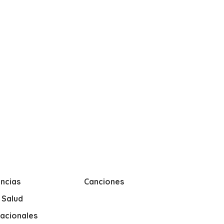
ncias
Canciones
y Salud
nacionales