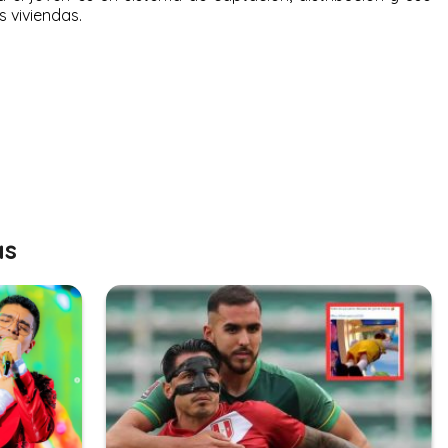
s viviendas.
as