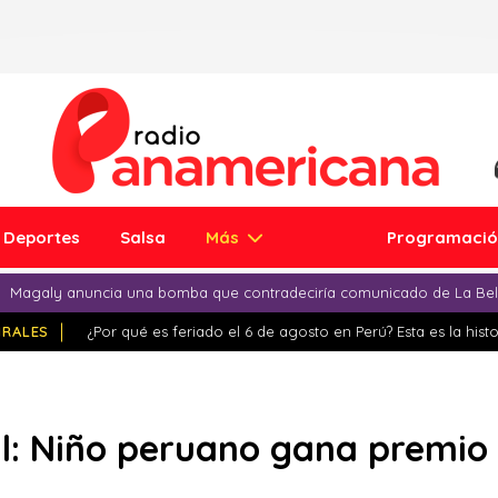
Deportes
Salsa
Más
Programaci
Magaly anuncia una bomba que contradeciría comunicado de La Bell
IRALES
¿Por qué es feriado el 6 de agosto en Perú? Esta es la histo
l: Niño peruano gana premio