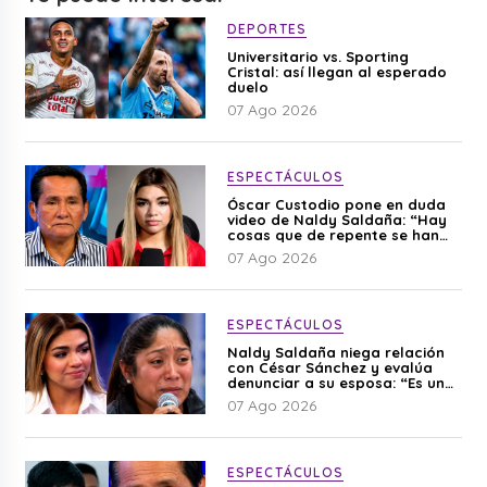
DEPORTES
Universitario vs. Sporting
Cristal: así llegan al esperado
duelo
07 Ago 2026
ESPECTÁCULOS
Óscar Custodio pone en duda
video de Naldy Saldaña: “Hay
cosas que de repente se han
editado”
07 Ago 2026
ESPECTÁCULOS
Naldy Saldaña niega relación
con César Sánchez y evalúa
denunciar a su esposa: “Es una
difamación”
07 Ago 2026
ESPECTÁCULOS