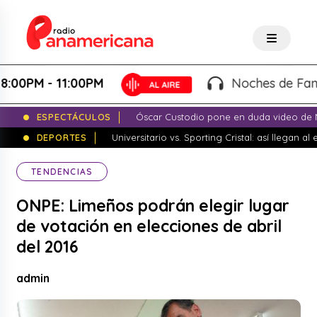
M - 11:00PM
Noches de Fantasía 
ESPECTÁCULOS
Óscar Custodio pone en duda video de N
DEPORTES
Universitario vs. Sporting Cristal: así llegan a
TENDENCIAS
ONPE: Limeños podrán elegir lugar
de votación en elecciones de abril
del 2016
admin