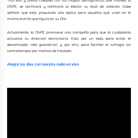
Tras ello, y previo chequeo con los mapas demográficos que maneja la
ONPE, se verificará y notificará al elector su local de votación. Cabe
señalar que esta propuesta solo aplica para aquellos que viven en el
mismo distrito que figura en su DNI.
Actualmente, la ONPE promueve una campaña para que la ciudadanía
actualice su dirección domiciliaria. Esto, por un lado, para evitar el
denominado ‘voto golondrino’; y, por otro, para facilitar el sufragio sin
contratiempos por motivos de traslado.
Alegra tus días con nuestra radio en vivo