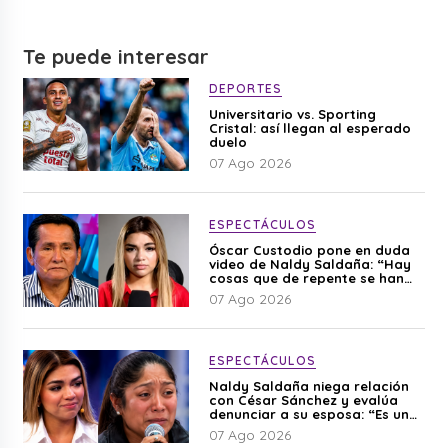
Te puede interesar
DEPORTES
Universitario vs. Sporting
Cristal: así llegan al esperado
duelo
07 Ago 2026
ESPECTÁCULOS
Óscar Custodio pone en duda
video de Naldy Saldaña: “Hay
cosas que de repente se han
editado”
07 Ago 2026
ESPECTÁCULOS
Naldy Saldaña niega relación
con César Sánchez y evalúa
denunciar a su esposa: “Es una
difamación”
07 Ago 2026