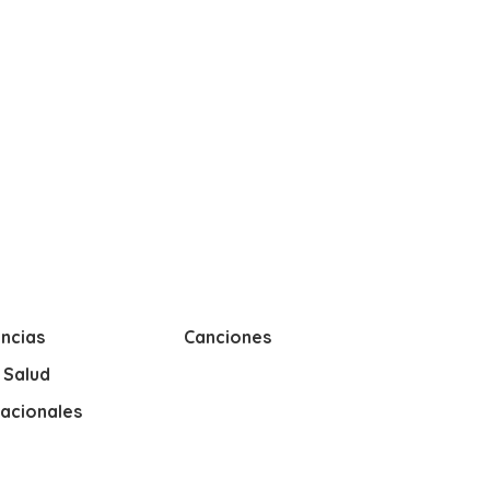
ncias
Canciones
y Salud
nacionales