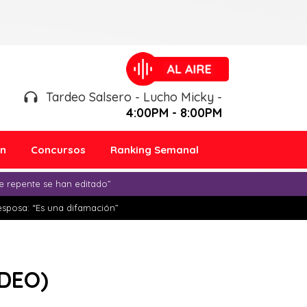
Tardeo Salsero - Lucho Micky -
4:00PM - 8:00PM
ón
Concursos
Ranking Semanal
e repente se han editado”
esposa: “Es una difamación”
IDEO)