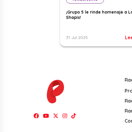
¡Grupo 5 le rinde homenaje a L
Shapis!
Le
31 Jul 2025
Ra
Pr
Rad
Ra
Co