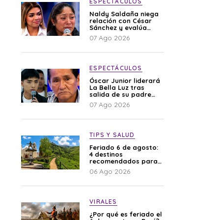
ESPECTÁCULOS
Naldy Saldaña niega
relación con César
Sánchez y evalúa
denunciar a su
07 Ago 2026
esposa: “Es una
difamación”
ESPECTÁCULOS
Óscar Junior liderará
La Bella Luz tras
salida de su padre
por polémica con
07 Ago 2026
Naldy Saldaña
TIPS Y SALUD
Feriado 6 de agosto:
4 destinos
recomendados para
disfrutar el descanso
06 Ago 2026
VIRALES
¿Por qué es feriado el