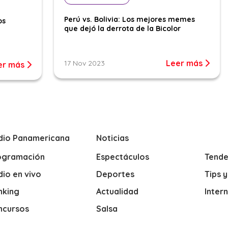
Perú vs. Bolivia: Los mejores memes
os
que dejó la derrota de la Bicolor
Leer más
17 Nov 2023
er más
dio Panamericana
Noticias
ogramación
Espectáculos
Tende
io en vivo
Deportes
Tips 
nking
Actualidad
Inter
ncursos
Salsa