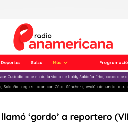
Deportes
Salsa
Más
Programaci
car Custodio pone en duda video de Naldy Saldaña: “Hay cosas que d
y Saldaña niega relación con César Sánchez y evalúa denunciar a su 
llamó ‘gordo’ a reportero (V