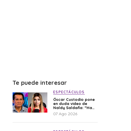
Te puede interesar
ESPECTÁCULOS
Óscar Custodio pone
en duda video de
Naldy Saldaña: “Hay
cosas que de repente
07 Ago 2026
se han editado”