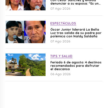
denunciar a su esposa: “Es una
difamación”
07 Ago 2026
ESPECTÁCULOS
Óscar Junior liderará La Bella
Luz tras salida de su padre por
polémica con Naldy Saldaña
07 Ago 2026
TIPS Y SALUD
Feriado 6 de agosto: 4 destinos
recomendados para disfrutar
el descanso
06 Ago 2026