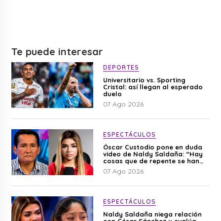
Te puede interesar
DEPORTES
Universitario vs. Sporting
Cristal: así llegan al esperado
duelo
07 Ago 2026
ESPECTÁCULOS
Óscar Custodio pone en duda
video de Naldy Saldaña: “Hay
cosas que de repente se han
editado”
07 Ago 2026
ESPECTÁCULOS
Naldy Saldaña niega relación
con César Sánchez y evalúa