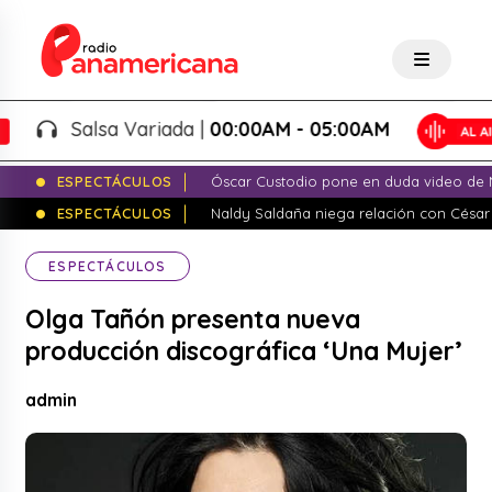
Salsa Variada |
00:00AM - 05:00AM
ESPECTÁCULOS
Óscar Custodio pone en duda video de N
ESPECTÁCULOS
Naldy Saldaña niega relación con César
ESPECTÁCULOS
Olga Tañón presenta nueva
producción discográfica ‘Una Mujer’
admin