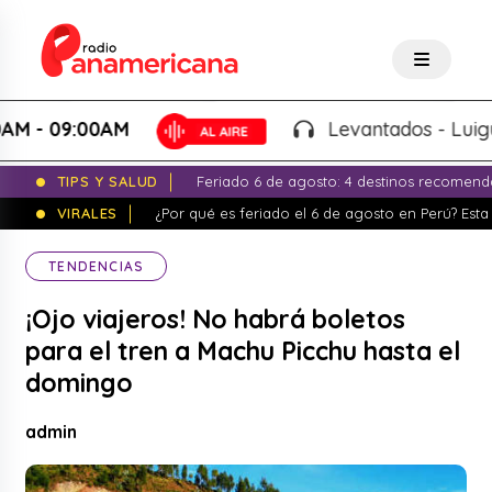
 09:00AM
Levantados - Luigui Car
TIPS Y SALUD
Feriado 6 de agosto: 4 destinos recomend
VIRALES
¿Por qué es feriado el 6 de agosto en Perú? Esta 
TENDENCIAS
¡Ojo viajeros! No habrá boletos
para el tren a Machu Picchu hasta el
domingo
admin