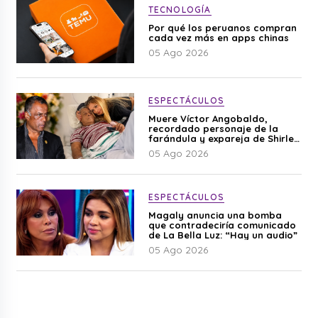
TECNOLOGÍA
Por qué los peruanos compran
cada vez más en apps chinas
05 Ago 2026
ESPECTÁCULOS
Muere Víctor Angobaldo,
recordado personaje de la
farándula y expareja de Shirley
Cherres
05 Ago 2026
ESPECTÁCULOS
Magaly anuncia una bomba
que contradeciría comunicado
de La Bella Luz: “Hay un audio”
05 Ago 2026