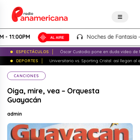
1:00PM
Noches de Fantasía - Karl
ESPECTÁCULOS
Óscar Custodio pone en duda video de N
DEPORTES
Universitario vs. Sporting Cristal: así llegan a
CANCIONES
Oiga, mire, vea – Orquesta
Guayacán
admin