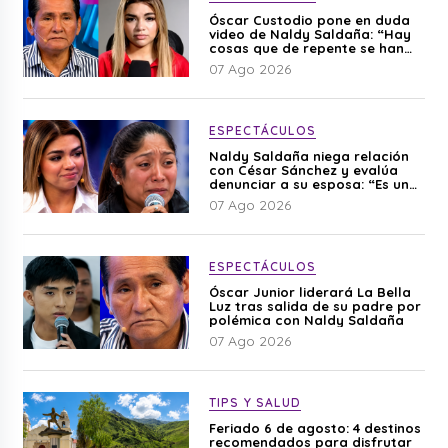
Óscar Custodio pone en duda
video de Naldy Saldaña: “Hay
cosas que de repente se han
editado”
07 Ago 2026
ESPECTÁCULOS
Naldy Saldaña niega relación
con César Sánchez y evalúa
denunciar a su esposa: “Es una
difamación”
07 Ago 2026
ESPECTÁCULOS
Óscar Junior liderará La Bella
Luz tras salida de su padre por
polémica con Naldy Saldaña
07 Ago 2026
TIPS Y SALUD
Feriado 6 de agosto: 4 destinos
recomendados para disfrutar