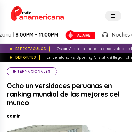
 |
8:00PM - 11:00PM
Noches de Fan
ESPECTÁCULOS
Óscar Custodio pone en duda video de N
DEPORTES
Universitario vs. Sporting Cristal: así llegan a
INTERNACIONALES
Ocho universidades peruanas en
ranking mundial de las mejores del
mundo
admin