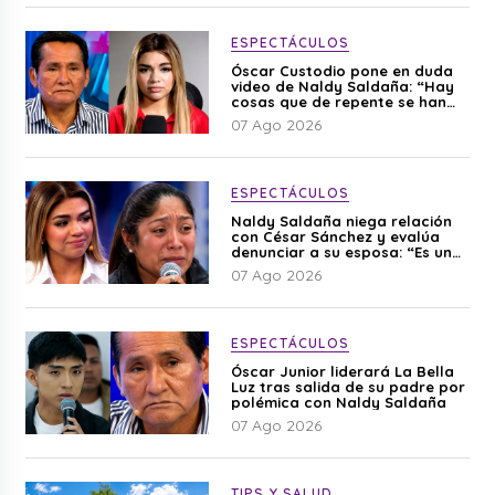
ESPECTÁCULOS
Óscar Custodio pone en duda
video de Naldy Saldaña: “Hay
cosas que de repente se han
editado”
07 Ago 2026
ESPECTÁCULOS
Naldy Saldaña niega relación
con César Sánchez y evalúa
denunciar a su esposa: “Es una
difamación”
07 Ago 2026
ESPECTÁCULOS
Óscar Junior liderará La Bella
Luz tras salida de su padre por
polémica con Naldy Saldaña
07 Ago 2026
TIPS Y SALUD