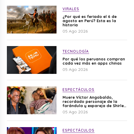
VIRALES
¿Por qué es feriado el 6 de
agosto en Perú? Esta es la
historia
05 Ago 2026
TECNOLOGÍA
Por qué los peruanos compran
cada vez más en apps chinas
05 Ago 2026
ESPECTÁCULOS
Muere Víctor Angobaldo,
recordado personaje de la
farándula y expareja de Shirley
Cherres
05 Ago 2026
ESPECTÁCULOS