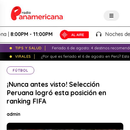
8:00PM - 11:00PM
Noches de Fanta
TIPS Y SALUD
Feriado 6 de agosto: 4 destinos recomend
VIRALES
¿Por qué es feriado el 6 de agosto en Perú? Esta 
FÚTBOL
¡Nunca antes visto! Selección
Peruana logró esta posición en
ranking FIFA
admin