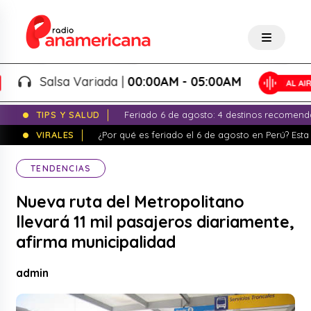
Salsa Variada |
00:00AM - 05:00AM
TIPS Y SALUD
Feriado 6 de agosto: 4 destinos recomend
VIRALES
¿Por qué es feriado el 6 de agosto en Perú? Esta 
TENDENCIAS
Nueva ruta del Metropolitano
llevará 11 mil pasajeros diariamente,
afirma municipalidad
admin