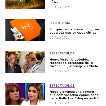
historia
05 Ago 2026
TECNOLOGÍA
Por qué los peruanos compran
cada vez más en apps chinas
05 Ago 2026
ESPECTÁCULOS
Muere Víctor Angobaldo,
recordado personaje de la
farándula y expareja de Shirley
Cherres
05 Ago 2026
ESPECTÁCULOS
Magaly anuncia una bomba
que contradeciría comunicado
de La Bella Luz: “Hay un audio”
05 Ago 2026