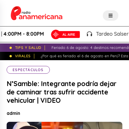
0PM - 8:00PM
Tardeo Salsero - L
TIPS Y SALUD
Feriado 6 de agosto: 4 destinos recomend
VIRALES
¿Por qué es feriado el 6 de agosto en Perú? Esta 
ESPECTÁCULOS
N’Samble: Integrante podría dejar
de caminar tras sufrir accidente
vehicular | VIDEO
admin