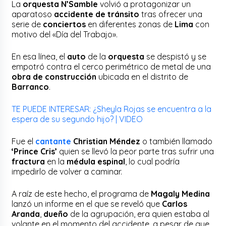
La
orquesta N’Samble
volvió a protagonizar un
aparatoso
accidente de tránsito
tras ofrecer una
serie de
conciertos
en diferentes zonas de
Lima
con
motivo del «Día del Trabajo».
En esa línea, el
auto
de la
orquesta
se despistó y se
empotró contra el cerco perimétrico de metal de una
obra de construcción
ubicada en el distrito de
Barranco
.
TE PUEDE INTERESAR: ¿Sheyla Rojas se encuentra a la
espera de su segundo hijo? | VIDEO
Fue el
cantante
Christian Méndez
o también llamado
‘Prince Cris’
quien se llevó la peor parte tras sufrir una
fractura
en la
médula espinal
, lo cual podría
impedirlo de volver a caminar.
A raíz de este hecho, el programa de
Magaly Medina
lanzó un informe en el que se reveló que
Carlos
Aranda
,
dueño
de la agrupación, era quien estaba al
volante en el momento del accidente, a pesar de que