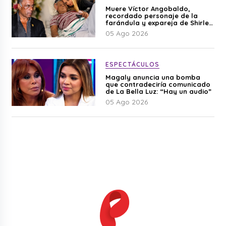
Muere Víctor Angobaldo,
recordado personaje de la
farándula y expareja de Shirley
Cherres
05 Ago 2026
ESPECTÁCULOS
Magaly anuncia una bomba
que contradeciría comunicado
de La Bella Luz: “Hay un audio”
05 Ago 2026