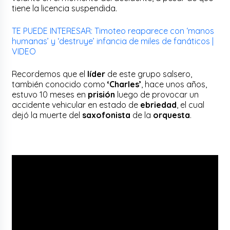
tiene la licencia suspendida.
TE PUEDE INTERESAR: Timoteo reaparece con ‘manos
humanas’ y ‘destruye’ infancia de miles de fanáticos |
VIDEO
Recordemos que el
líder
de este grupo salsero,
también conocido como
‘Charles’
, hace unos años,
estuvo 10 meses en
prisión
luego de provocar un
accidente vehicular en estado de
ebriedad
, el cual
dejó la muerte del
saxofonista
de la
orquesta
.