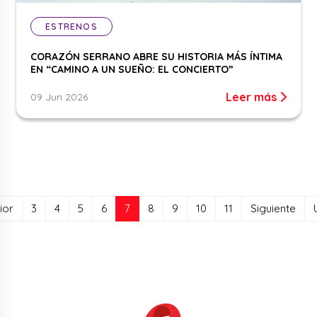
ESTRENOS
CORAZÓN SERRANO ABRE SU HISTORIA MÁS ÍNTIMA
EN “CAMINO A UN SUEÑO: EL CONCIERTO”
Leer más
09 Jun 2026
(current)
ior
3
4
5
6
7
8
9
10
11
Siguiente