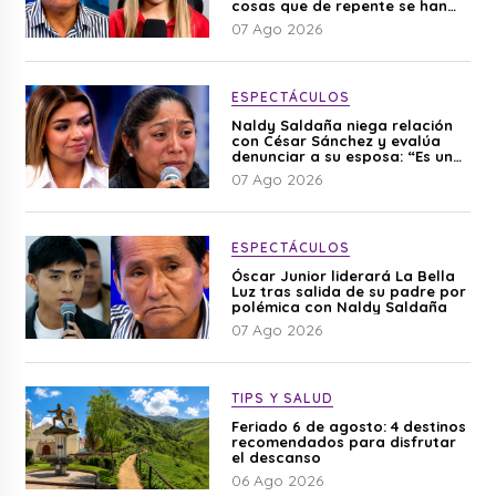
cosas que de repente se han
editado”
07 Ago 2026
ESPECTÁCULOS
Naldy Saldaña niega relación
con César Sánchez y evalúa
denunciar a su esposa: “Es una
difamación”
07 Ago 2026
ESPECTÁCULOS
Óscar Junior liderará La Bella
Luz tras salida de su padre por
polémica con Naldy Saldaña
07 Ago 2026
TIPS Y SALUD
Feriado 6 de agosto: 4 destinos
recomendados para disfrutar
el descanso
06 Ago 2026