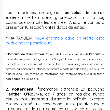
Las filmaciones de algunas
películas
de
terror
encierran cierto misterio y anécdotas, incluso hay
cosas que son difíciles de creer. Ahora te vamos a
presentar 10 escalofriantes datos de estas:
MIRA TAMBIÉN:
NASA encontró agua en Marte, esto
podría hacer posible que…
1. Dracula, de Bram Stoker:
En una de las escenas en donde
Dracula
se
convierte en un murciélago, el actor Gary Oldman no sentía que la escena
fuera lo suficientemente aterradora. Así que para asegurarse de que los
actores parecieran asustados, se acercó a cada uno de ellos y les susurró
algo al oído. Sus rostros se mostraron con tanto pánico que a la fecha
nadie sabe lo que les dijo.
2. Poltergeist:
fenómenos extraños: La pequeña
Heather O’Rourke
, de 7 años, en realidad nunca
estuvo muy asustada durante la película, excepto
cuando grabó la escena donde tuvo que aferrarse a
la cabecera de una cama en un vórtice de viento.