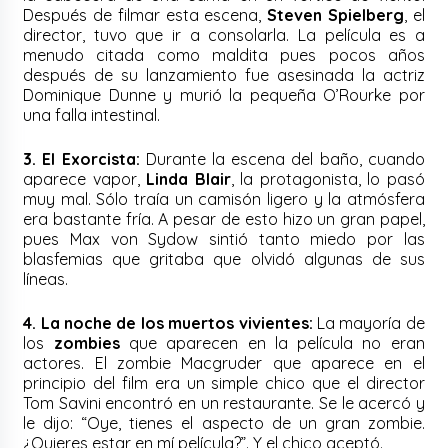
Después de filmar esta escena,
Steven Spielberg
, el
director, tuvo que ir a consolarla. La película es a
menudo citada como maldita pues pocos años
después de su lanzamiento fue asesinada la actriz
Dominique Dunne y murió la pequeña O’Rourke por
una falla intestinal.
3. El Exorcista:
Durante la escena del baño, cuando
aparece vapor,
Linda Blair
, la protagonista, lo pasó
muy mal. Sólo traía un camisón ligero y la atmósfera
era bastante fría. A pesar de esto hizo un gran papel,
pues Max von Sydow sintió tanto miedo por las
blasfemias que gritaba que olvidó algunas de sus
líneas.
4. La noche de los muertos vivientes:
La mayoría de
los
zombies
que aparecen en la película no eran
actores. El zombie Macgruder que aparece en el
principio del film era un simple chico que el director
Tom Savini encontró en un restaurante. Se le acercó y
le dijo: “Oye, tienes el aspecto de un gran zombie.
¿Quieres estar en mí película?”. Y el chico aceptó.