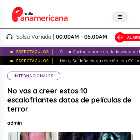
Salsa Variada |
00:00AM - 05:00AM
ESPECTÁCULOS
Óscar Custodio pone en duda video de N
ESPECTÁCULOS
Naldy Saldaña niega relación con César
INTERNACIONALES
No vas a creer estos 10
escalofriantes datos de películas de
terror
admin