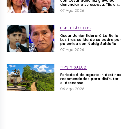
con César Sánchez y evalúa
denunciar a su esposa: “Es una
difamación”
07 Ago 2026
ESPECTÁCULOS
Óscar Junior liderará La Bella
Luz tras salida de su padre por
polémica con Naldy Saldaña
07 Ago 2026
TIPS Y SALUD
Feriado 6 de agosto: 4 destinos
recomendados para disfrutar
el descanso
06 Ago 2026