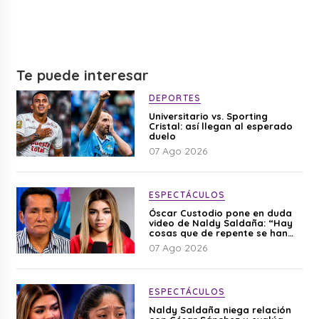
Te puede interesar
DEPORTES
Universitario vs. Sporting
Cristal: así llegan al esperado
duelo
07 Ago 2026
ESPECTÁCULOS
Óscar Custodio pone en duda
video de Naldy Saldaña: “Hay
cosas que de repente se han
editado”
07 Ago 2026
ESPECTÁCULOS
Naldy Saldaña niega relación