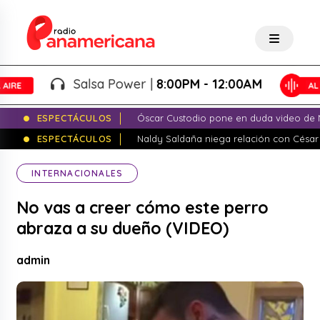
Salsa Power |
8:00PM - 12:00AM
ESPECTÁCULOS
Óscar Custodio pone en duda video de N
ESPECTÁCULOS
Naldy Saldaña niega relación con César
INTERNACIONALES
No vas a creer cómo este perro
abraza a su dueño (VIDEO)
admin