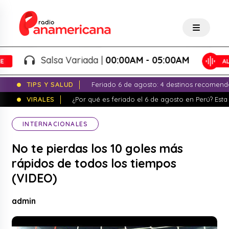
Salsa Variada |
00:00AM - 05:00AM
TIPS Y SALUD
Feriado 6 de agosto: 4 destinos recomend
VIRALES
¿Por qué es feriado el 6 de agosto en Perú? Esta 
INTERNACIONALES
No te pierdas los 10 goles más
rápidos de todos los tiempos
(VIDEO)
admin