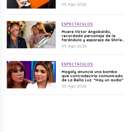
05 Ago 2026
ESPECTÁCULOS
Muere Víctor Angobaldo,
recordado personaje de la
farándula y expareja de Shirley
Cherres
05 Ago 2026
ESPECTÁCULOS
Magaly anuncia una bomba
que contradeciría comunicado
de La Bella Luz: “Hay un audio”
05 Ago 2026