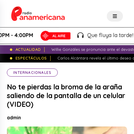
- 4:00PM
Que fluya la tarde! - Ma
ACTUALIDAD
Willie Gonzáles se pronuncia ante el devas
ESPECTÁCULOS
Carlos Alcántara revela el último dese
INTERNACIONALES
No te pierdas la broma de la araña
saliendo de la pantalla de un celular
(VIDEO)
admin