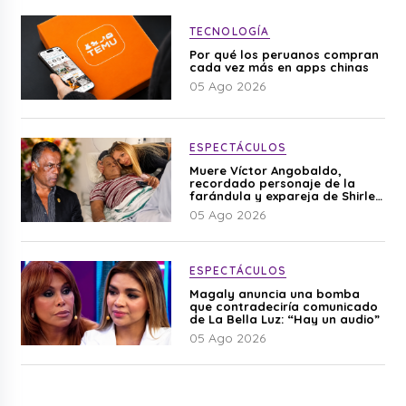
TECNOLOGÍA
Por qué los peruanos compran
cada vez más en apps chinas
05 Ago 2026
ESPECTÁCULOS
Muere Víctor Angobaldo,
recordado personaje de la
farándula y expareja de Shirley
Cherres
05 Ago 2026
ESPECTÁCULOS
Magaly anuncia una bomba
que contradeciría comunicado
de La Bella Luz: “Hay un audio”
05 Ago 2026