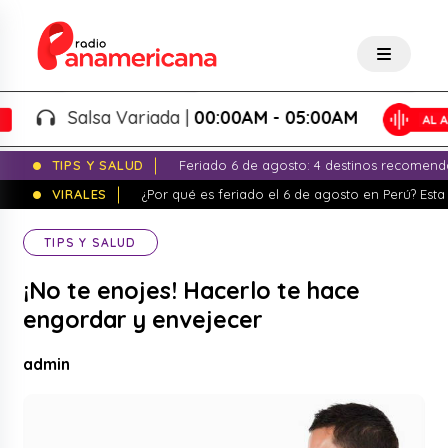
Salsa Variada |
00:00AM - 05:00AM
TIPS Y SALUD
Feriado 6 de agosto: 4 destinos recomend
VIRALES
¿Por qué es feriado el 6 de agosto en Perú? Esta 
TIPS Y SALUD
¡No te enojes! Hacerlo te hace
engordar y envejecer
admin