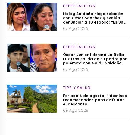
ESPECTÁCULOS
Naldy Saldaña niega relación
con César Sánchez y evalúa
denunciar a su esposa: “Es una
difamación”
07 Ago 2026
ESPECTÁCULOS
Óscar Junior liderará La Bella
Luz tras salida de su padre por
polémica con Naldy Saldaña
07 Ago 2026
TIPS Y SALUD
Feriado 6 de agosto: 4 destinos
recomendados para disfrutar
el descanso
06 Ago 2026