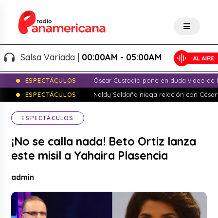
Salsa Variada |
00:00AM - 05:00AM
ESPECTÁCULOS
Óscar Custodio pone en duda video de N
ESPECTÁCULOS
Naldy Saldaña niega relación con César
ESPECTÁCULOS
¡No se calla nada! Beto Ortiz lanza
este misil a Yahaira Plasencia
admin