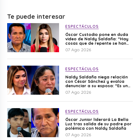
Te puede interesar
ESPECTÁCULOS
Óscar Custodio pone en duda
video de Naldy Saldaña: “Hay
cosas que de repente se han
editado”
07 Ago 2026
ESPECTÁCULOS
Naldy Saldaña niega relación
con César Sánchez y evalúa
denunciar a su esposa: “Es una
difamación”
07 Ago 2026
ESPECTÁCULOS
Óscar Junior liderará La Bella
Luz tras salida de su padre por
polémica con Naldy Saldaña
07 Ago 2026