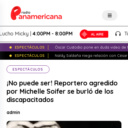
o Micky |
4:00PM - 8:00PM
Tardeo
ESPECTÁCULOS
Óscar Custodio pone en duda video de N
ESPECTÁCULOS
Naldy Saldaña niega relación con César
ESPECTÁCULOS
¡No puede ser! Reportero agredido
por Michelle Soifer se burló de los
discapacitados
admin