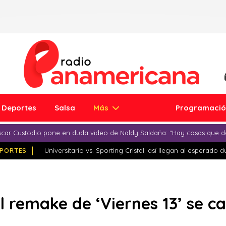
Deportes
Salsa
Más
Programaci
car Custodio pone en duda video de Naldy Saldaña: “Hay cosas que d
PORTES
Universitario vs. Sporting Cristal: así llegan al esperado 
l remake de ‘Viernes 13’ se c