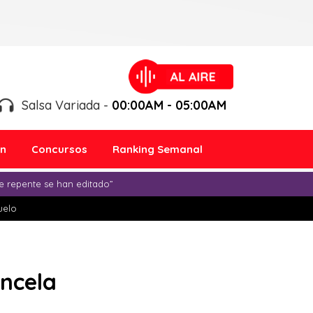
Salsa Variada -
00:00AM - 05:00AM
ón
Concursos
Ranking Semanal
e repente se han editado”
duelo
ancela