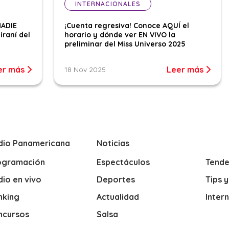
INTERNACIONALES
NADIE
¡Cuenta regresiva! Conoce AQUÍ el
iraní del
horario y dónde ver EN VIVO la
preliminar del Miss Universo 2025
er más
Leer más
18 Nov 2025
dio Panamericana
Noticias
ogramación
Espectáculos
Tende
io en vivo
Deportes
Tips 
nking
Actualidad
Inter
ncursos
Salsa