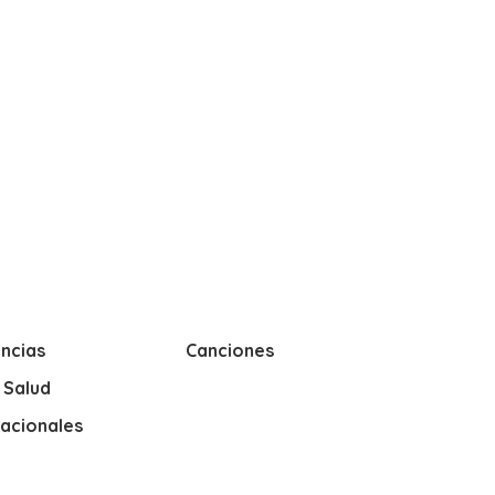
ncias
Canciones
y Salud
nacionales