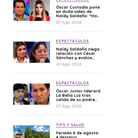
Óscar Custodio pone
en duda video de
Naldy Saldaña: “Hay
cosas que de repente
07 Ago 2026
se han editado”
ESPECTÁCULOS
Naldy Saldaña niega
relación con César
Sánchez y evalúa
denunciar a su
07 Ago 2026
esposa: “Es una
difamación”
ESPECTÁCULOS
Óscar Junior liderará
La Bella Luz tras
salida de su padre
por polémica con
07 Ago 2026
Naldy Saldaña
TIPS Y SALUD
Feriado 6 de agosto:
4 destinos