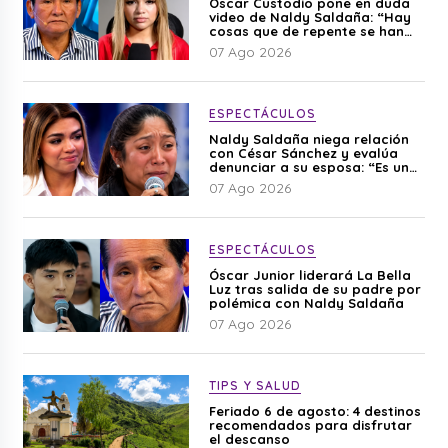
Óscar Custodio pone en duda
video de Naldy Saldaña: “Hay
cosas que de repente se han
editado”
07 Ago 2026
ESPECTÁCULOS
Naldy Saldaña niega relación
con César Sánchez y evalúa
denunciar a su esposa: “Es una
difamación”
07 Ago 2026
ESPECTÁCULOS
Óscar Junior liderará La Bella
Luz tras salida de su padre por
polémica con Naldy Saldaña
07 Ago 2026
TIPS Y SALUD
Feriado 6 de agosto: 4 destinos
recomendados para disfrutar
el descanso