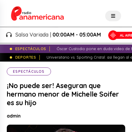
Salsa Variada |
00:00AM - 05:00AM
ESPECTÁCULOS
Óscar Custodio pone en duda video de N
DEPORTES
Universitario vs. Sporting Cristal: así llegan a
ESPECTÁCULOS
¡No puede ser! Aseguran que
hermano menor de Michelle Soifer
es su hijo
admin