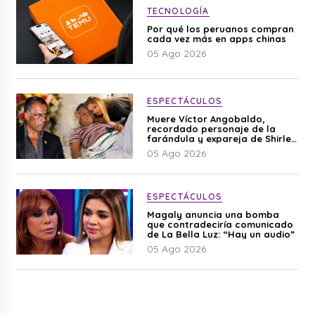
TECNOLOGÍA
Por qué los peruanos compran
cada vez más en apps chinas
05 Ago 2026
ESPECTÁCULOS
Muere Víctor Angobaldo,
recordado personaje de la
farándula y expareja de Shirley
Cherres
05 Ago 2026
ESPECTÁCULOS
Magaly anuncia una bomba
que contradeciría comunicado
de La Bella Luz: “Hay un audio”
05 Ago 2026