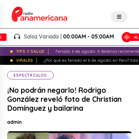
Salsa Variada |
00:00AM - 05:00AM
TIPS Y SALUD
Feriado 6 de agosto: 4 destinos recomend
VIRALES
¿Por qué es feriado el 6 de agosto en Perú? Esta 
ESPECTÁCULOS
¡No podrán negarlo! Rodrigo
González reveló foto de Christian
Domínguez y bailarina
admin