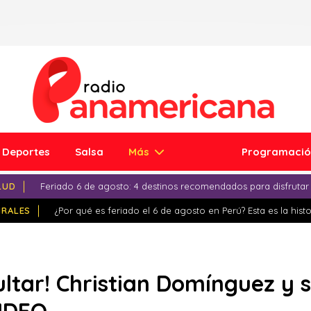
Deportes
Salsa
Más
Programaci
LUD
Feriado 6 de agosto: 4 destinos recomendados para disfrutar
IRALES
¿Por qué es feriado el 6 de agosto en Perú? Esta es la histo
ultar! Christian Domínguez y s