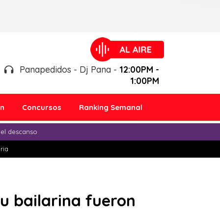
Panapedidos - Dj Pana -
12:00PM -
1:00PM
ón
Concursos
Ranking Semanal
 el descanso
ria
u bailarina fueron