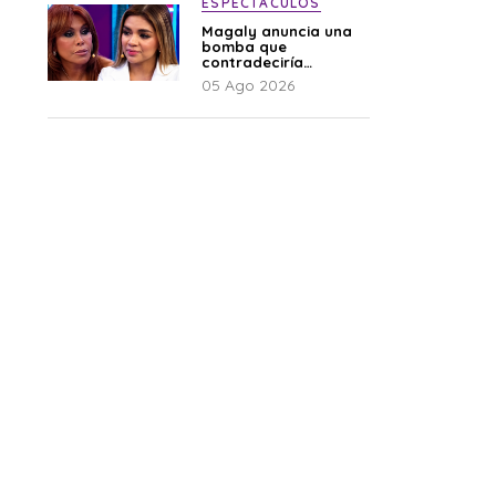
ESPECTÁCULOS
Magaly anuncia una
bomba que
contradeciría
comunicado de La
05 Ago 2026
Bella Luz: “Hay un
audio”