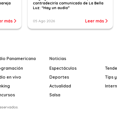
pareja
contradeciría comunicado de La Bella
Luz: “Hay un audio”
er más
Leer más
05 Ago 2026
dio Panamericana
Noticias
ogramación
Espectáculos
Tende
io en vivo
Deportes
Tips 
nking
Actualidad
Inter
ncursos
Salsa
Reservados.