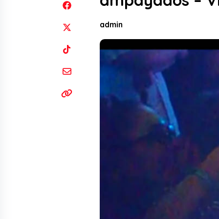
ampayados – V
admin