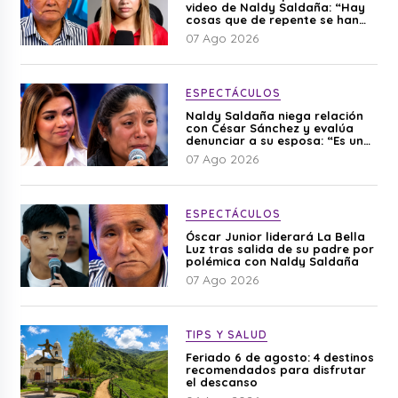
video de Naldy Saldaña: “Hay
cosas que de repente se han
editado”
07 Ago 2026
ESPECTÁCULOS
Naldy Saldaña niega relación
con César Sánchez y evalúa
denunciar a su esposa: “Es una
difamación”
07 Ago 2026
ESPECTÁCULOS
Óscar Junior liderará La Bella
Luz tras salida de su padre por
polémica con Naldy Saldaña
07 Ago 2026
TIPS Y SALUD
Feriado 6 de agosto: 4 destinos
recomendados para disfrutar
el descanso