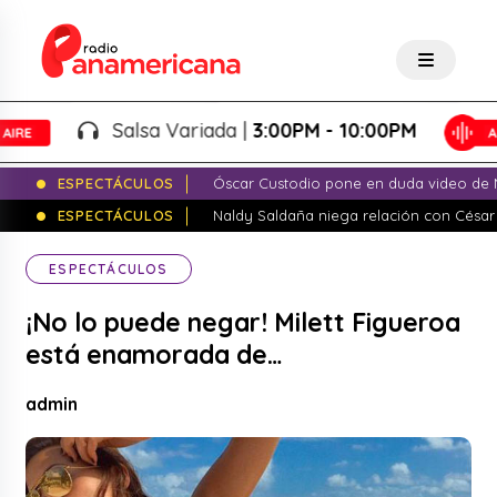
Salsa Variada |
3:00PM - 10:00PM
ESPECTÁCULOS
Óscar Custodio pone en duda video de N
ESPECTÁCULOS
Naldy Saldaña niega relación con César
ESPECTÁCULOS
¡No lo puede negar! Milett Figueroa
está enamorada de…
admin