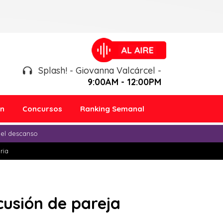
Splash! - Giovanna Valcárcel -
9:00AM - 12:00PM
ón
Concursos
Ranking Semanal
 el descanso
ria
scusión de pareja