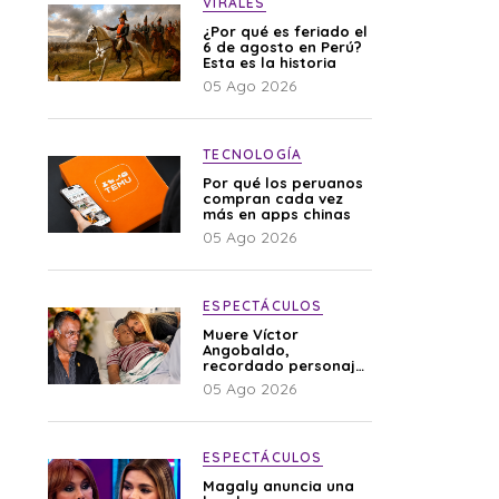
VIRALES
¿Por qué es feriado el
6 de agosto en Perú?
Esta es la historia
05 Ago 2026
TECNOLOGÍA
Por qué los peruanos
compran cada vez
más en apps chinas
05 Ago 2026
ESPECTÁCULOS
Muere Víctor
Angobaldo,
recordado personaje
de la farándula y
05 Ago 2026
expareja de Shirley
Cherres
ESPECTÁCULOS
Magaly anuncia una