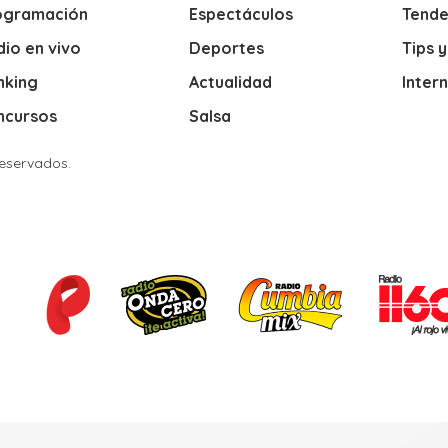
ogramación
Espectáculos
Tende
io en vivo
Deportes
Tips 
nking
Actualidad
Inter
ncursos
Salsa
Reservados.