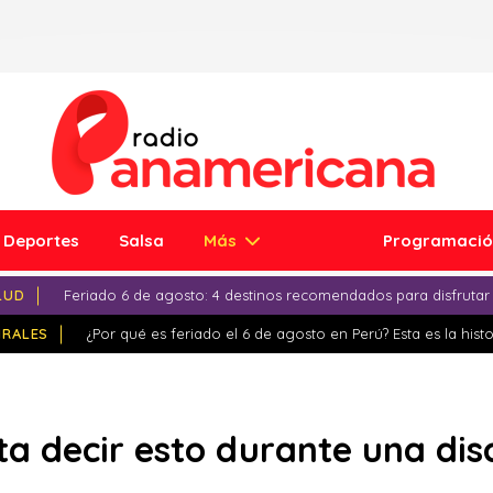
Deportes
Salsa
Más
Programaci
LUD
Feriado 6 de agosto: 4 destinos recomendados para disfrutar
IRALES
¿Por qué es feriado el 6 de agosto en Perú? Esta es la histo
ita decir esto durante una di