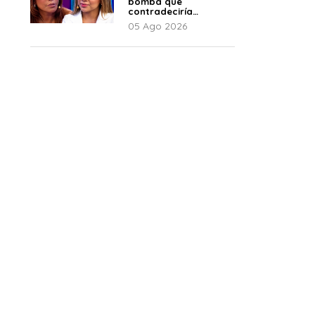
bomba que
contradeciría
comunicado de La
05 Ago 2026
Bella Luz: “Hay un
audio”