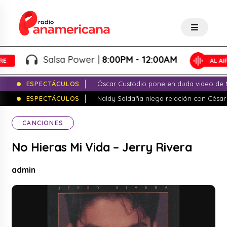
Salsa Power |
8:00PM - 12:00AM
ESPECTÁCULOS
Óscar Custodio pone en duda video de N
ESPECTÁCULOS
Naldy Saldaña niega relación con César
CANCIONES
No Hieras Mi Vida – Jerry Rivera
admin