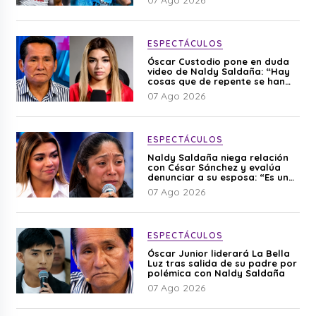
07 Ago 2026
ESPECTÁCULOS
Óscar Custodio pone en duda
video de Naldy Saldaña: “Hay
cosas que de repente se han
editado”
07 Ago 2026
ESPECTÁCULOS
Naldy Saldaña niega relación
con César Sánchez y evalúa
denunciar a su esposa: “Es una
difamación”
07 Ago 2026
ESPECTÁCULOS
Óscar Junior liderará La Bella
Luz tras salida de su padre por
polémica con Naldy Saldaña
07 Ago 2026