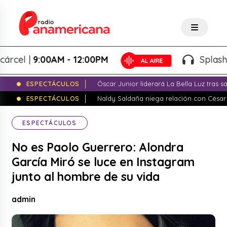
el |
9:00AM - 12:00PM
Splash! - G
ESPECTÁCULOS
Óscar Junior liderará La Bella Luz tras 
ESPECTÁCULOS
Naldy Saldaña niega relación con César
ESPECTÁCULOS
No es Paolo Guerrero: Alondra
García Miró se luce en Instagram
junto al hombre de su vida
admin