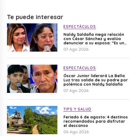
Te puede interesar
ESPECTÁCULOS
Naldy Saldaña niega relación
con César Sánchez y evalúa
denunciar a su esposa: “Es una
difamación”
07 Ago 2026
ESPECTÁCULOS
Óscar Junior liderará La Bella
Luz tras salida de su padre por
polémica con Naldy Saldaña
07 Ago 2026
TIPS Y SALUD
Feriado 6 de agosto: 4 destinos
recomendados para disfrutar
el descanso
06 Ago 2026