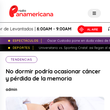
 Levantados |
6:00AM - 9:00AM
L
ESPECTÁCULOS
Óscar Custodio pone en duda video de N
DEPORTES
Universitario vs. Sporting Cristal: así llegan a
TENDENCIAS
No dormir podría ocasionar cáncer
y pérdida de la memoria
admin