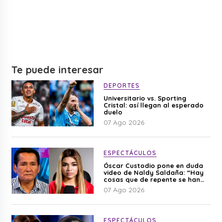
Te puede interesar
DEPORTES
Universitario vs. Sporting
Cristal: así llegan al esperado
duelo
07 Ago 2026
ESPECTÁCULOS
Óscar Custodio pone en duda
video de Naldy Saldaña: “Hay
cosas que de repente se han
editado”
07 Ago 2026
ESPECTÁCULOS