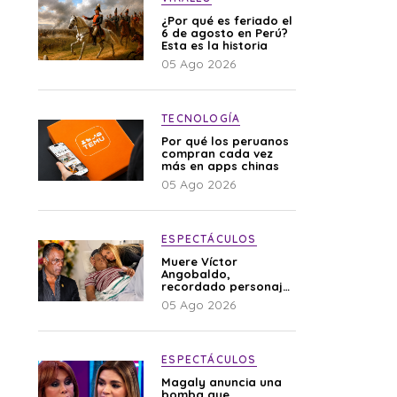
¿Por qué es feriado el
6 de agosto en Perú?
Esta es la historia
05 Ago 2026
TECNOLOGÍA
Por qué los peruanos
compran cada vez
más en apps chinas
05 Ago 2026
ESPECTÁCULOS
Muere Víctor
Angobaldo,
recordado personaje
de la farándula y
05 Ago 2026
expareja de Shirley
Cherres
ESPECTÁCULOS
Magaly anuncia una
bomba que