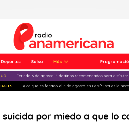
Deportes
Salsa
Más
Programaci
LUD
Feriado 6 de agosto: 4 destinos recomendados para disfrutar
IRALES
¿Por qué es feriado el 6 de agosto en Perú? Esta es la histo
se suicida por miedo a que lo 