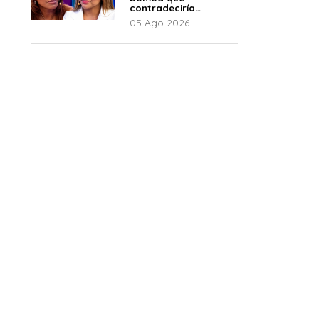
contradeciría
comunicado de La
05 Ago 2026
Bella Luz: “Hay un
audio”