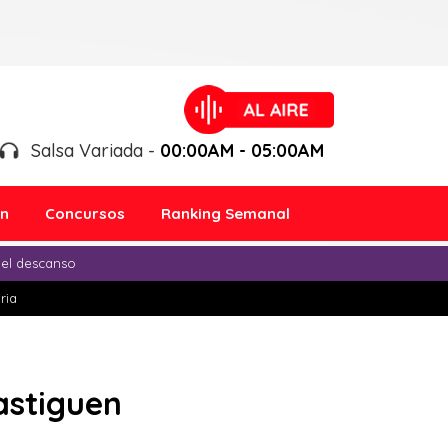
Salsa Variada -
00:00AM - 05:00AM
ón
Concursos
Ranking Semanal
 el descanso
ria
castiguen